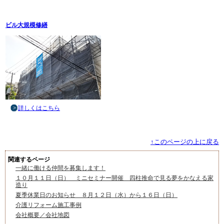
ビル大規模修繕
詳しくはこちら
↑このページの上に戻る
関連するページ
一緒に働ける仲間を募集します！
１０月１１日（日） ミニセミナー開催 四柱推命で見る夢をかなえる家
造り
夏季休業日のお知らせ ８月１２日（水）から１６日（日）
介護リフォーム施工事例
会社概要／会社地図