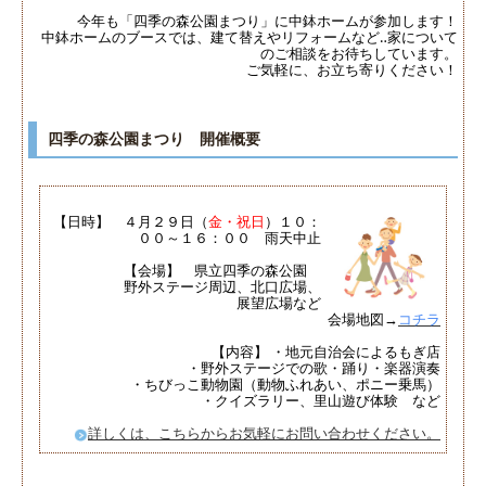
今年も「四季の森公園まつり」に中鉢ホームが参加します！
中鉢ホームのブースでは、建て替えやリフォームなど‥家について
のご相談をお待ちしています。
ご気軽に、お立ち寄りください！
四季の森公園まつり 開催概要
【日時】 ４月２９日（
金・祝日
）１０：
００～１６：００ 雨天中止
【会場】 県立四季の森公園
野外ステージ周辺、北口広場、
展望広場など
会場地図→
コチラ
【内容】 ・地元自治会によるもぎ店
・野外ステージでの歌・踊り・楽器演奏
・ちびっこ動物園（動物ふれあい、ポニー乗馬）
・クイズラリー、里山遊び体験
など
詳しくは、こちらからお気軽にお問い合わせください。