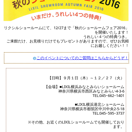
リクシルショールームにて、12/27まで「秋のショールームフェア2016」
を開催いたします！
うれしい４つの特典つき。
ご来館だけ、お見積りだけでもプレゼントがありますので、ぜひお気軽
にお越しください！！
このイベントについてのご質問はこちらからどうぞ！
【日時】９月１日（木）～１２／２７（火）
【会場】■LIXIL横浜みなとみらいショールーム
神奈川県横浜市西区みなとみらい4-3-6
TEL:045ｰ662ｰ1401
■LIXIL横浜港北ショールーム
神奈川県横浜市都筑区中川中央2-5-18
TEL:045ｰ595ｰ3737
※その他、お近くのLIXILショールームでも開催しており
ます。