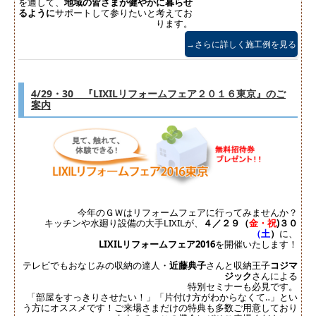
を通して、
地域の皆さまが健やかに暮らせ
るように
サポートして参りたいと考えてお
ります。
→さらに詳しく施工例を見る
4/29・30 『LIXILリフォームフェア２０１６東京』のご
案内
今年のＧＷはリフォームフェアに行ってみませんか？
キッチンや水廻り設備の大手LIXILが、
４／２９（
金・祝
)３０
（土
）
に、
LIXILリフォームフェア2016
を開催いたします！
テレビでもおなじみの収納の達人・
近藤典子
さんと収納王子
コジマ
ジック
さんによる
特別セミナーも必見です。
「部屋をすっきりさせたい！」「片付け方がわからなくて‥」とい
う方にオススメです！ご来場さまだけの特典も多数ご用意しており