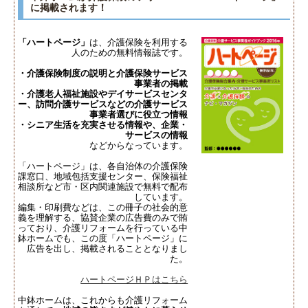
に掲載されます！
「ハートページ」
は、介護保険を利用する
人のための無料情報誌です。
・介護保険制度の説明と介護保険サービス
事業者の掲載
・介護老人福祉施設やデイサービスセンタ
ー、訪問介護サービスなどの介護サービス
事業者選びに役立つ情報
・シニア生活を充実させる情報や、企業・
サービスの情報
などからなっています。
「ハートページ」は、各自治体の介護保険
課窓口、地域包括支援センター、保険福祉
相談所など市・区内関連施設で無料で配布
しています。
編集・印刷費などは、この冊子の社会的意
義を理解する、協賛企業の広告費のみで賄
っており、介護リフォームを行っている中
鉢ホームでも、この度「ハートページ」に
広告を出し、掲載されることとなりまし
た。
ハートページＨＰはこちら
中鉢ホームは、これからも介護リフォーム