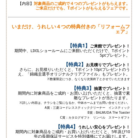
【内容】
対象商品のご成約で４つのプレゼントがもらえます。
ご来店だけでも、Tポイントがもらえるフェアです。
いまだけ、うれしい４つの特典付きの「リフォームフ
ェア」
【特典1】
ご来館でプレゼント！
期間中、LIXILショールームにご来館いただくだけで、Tポイント
5ptプレゼント。
【特典2】
お見積りでプレゼント！
さらに、お見積りいただくと、Tポイント10ptプレゼントのう
え、「錦織圭選手オリジナルクリアファイル」もプレゼント。
※数量限定につき、なくなり次第終了とさせていただきます
【特典3】
抽選でプレゼント！
期間内に対象商品をご成約・お買い上げいただくと、抽選で素
敵なプレゼントが当たります。
※詳しい内容は、チラシをご覧になるか、中鉢ホームまでお問い合せください。
A賞：三菱コードレススティッククリーナー インスティック
B賞：BALMUDA The Toaster
C賞：カタログギフト リンベル スマートギフト
【特典4】
うれしい安心をプレゼント！
期間内に対象商品をご成約・お買い上げいただくと、5年及び10
年の長期保証サービスを特別価格にてお届けします。