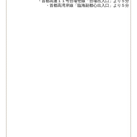
・首都高速１１号台場壱線「台場出入口」より５分
・首都高湾岸線「臨海副都心出入口」より５分