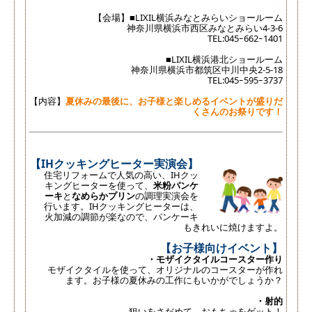
【会場】■LIXIL横浜みなとみらいショールーム
神奈川県横浜市西区みなとみらい4-3-6
TEL:045ｰ662ｰ1401
■LIXIL横浜港北ショールーム
神奈川県横浜市都筑区中川中央2-5-18
TEL:045ｰ595ｰ3737
【内容】
夏休みの最後に、お子様と楽しめるイベントが盛りだ
くさんのお祭りです！
【IHクッキングヒーター実演会】
住宅リフォームで人気の高い、IHクッ
キングヒーターを使って、
米粉パンケ
ーキ
と
なめらかプリン
の調理実演会を
行います。IHクッキングヒーターは、
火加減の調節が楽なので、パンケーキ
もきれいに焼けますよ。
【お子様向けイベント】
・モザイクタイルコースター作り
モザイクタイルを使って、オリジナルのコースターが作れ
ます。お子様の夏休みの工作にもいかがでしょうか？
・射的
狙いをさだめて、おもちゃをゲット！