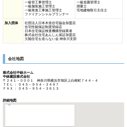
一級管工事管理士
一級造園管理士
一級舗装施工管理士
測量士
一級推進工事施工管理士
宅地建物取引主任士
ファイナンシャルプランナー
加入団体
社団法人日本木造住宅協会加盟店
住宅性能保証制度登録店
日本住宅保証検査機構登録業者
株式会社住宅あんしん保証加盟店
欠陥住宅を造らない会 神奈川支部
会社地図
株式会社中鉢ホーム
中鉢建設株式会社
〒２４１－０００１ 神奈川県横浜市旭区上白根町７４４－４
ＴＥＬ ： ０４５－９５４－３４９７
ＦＡＸ ： ０４５－９５４－３６１３
詳細地図