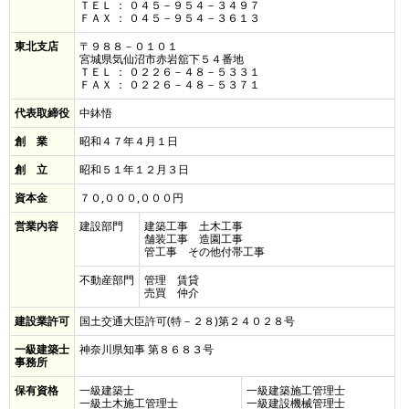
ＴＥＬ ： ０４５－９５４－３４９７
ＦＡＸ ： ０４５－９５４－３６１３
東北支店
〒９８８－０１０１
宮城県気仙沼市赤岩舘下５４番地
ＴＥＬ ： ０２２６－４８－５３３１
ＦＡＸ ： ０２２６－４８－５３７１
代表取締役
中鉢悟
創 業
昭和４７年４月１日
創 立
昭和５１年１２月３日
資本金
７０,０００,０００円
営業内容
建設部門
建築工事 土木工事
舗装工事 造園工事
管工事 その他付帯工事
不動産部門
管理 賃貸
売買 仲介
建設業許可
国土交通大臣許可(特－２８)第２４０２８号
一級建築士
神奈川県知事 第８６８３号
事務所
保有資格
一級建築士
一級建築施工管理士
一級土木施工管理士
一級建設機械管理士