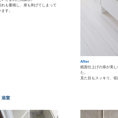
汚れも蓄積し、扉も剥げてしまって
います。
After
鏡面仕上げの扉が美し
た。
見た目もスッキリ、収
浴室