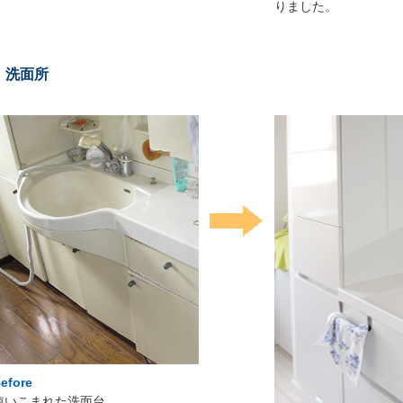
りました。
洗面所
efore
使いこまれた洗面台。