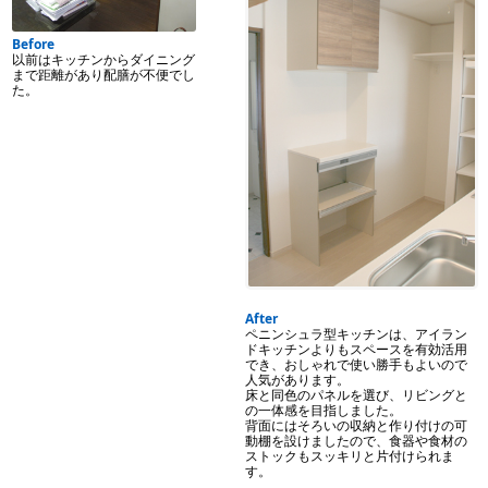
Before
以前はキッチンからダイニング
まで距離があり配膳が不便でし
た。
After
ペニンシュラ型キッチンは、アイラン
ドキッチンよりもスペースを有効活用
でき、おしゃれで使い勝手もよいので
人気があります。
床と同色のパネルを選び、リビングと
の一体感を目指しました。
背面にはそろいの収納と作り付けの可
動棚を設けましたので、食器や食材の
ストックもスッキリと片付けられま
す。