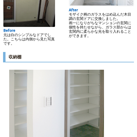
After
モザイク柄のガラスをはめ込んだ木目
調の玄関ドアに交換しました。
画一になりがちなマンションの玄関に
個性を持たせながら、ガラス部からは
Before
玄関内に柔らかな光を取り入れること
元は白のシンプルなドアでし
ができます。
た。こちらは内側から見た写真
です。
収納棚