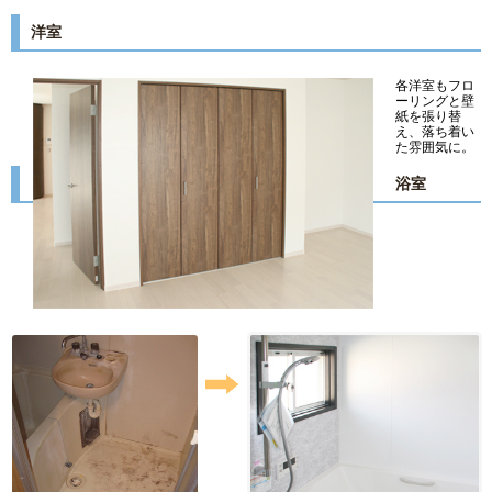
洋室
各洋室もフロ
ーリングと壁
紙を張り替
え、落ち着い
た雰囲気に。
浴室