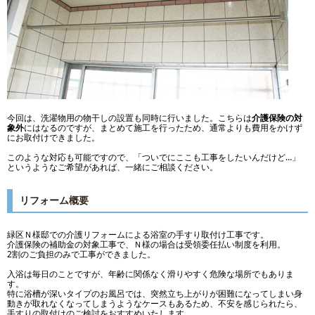
今回は、洗濯物用の物干しの設置も同時に行いました。こちらは
介護保険の対
象外
にはなるのですが、まとめて施工を行ったため、通常よりも費用をかけず
にお取付けできました。
このような対応も可能ですので、「ついでにここも工事をしたいんだけど…」
というようなご希望があれば、一緒にご相談ください。
リフォーム概要
緑区Ｎ様邸での介護リフォームによる浴室の手すり取付け工事です。
介護保険の補助金の対象工事で、Ｎ様の場合は受領委任払い制度を利用。
2割のご負担のみで工事ができました。
入浴は毎日のことですが、年齢に関係なく滑りやすく危険な場所でもありま
す。
特に浴槽が深いタイプのお風呂では、突然立ち上がりが困難になってしまい身
動きが取れなくなってしまうようなケースもあるため、不安を感じられたら、
手すりの取付けのご検討をおすすめいたします。